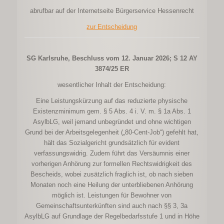
abrufbar auf der Internetseite Bürgerservice Hessenrecht
zur Entscheidung
SG Karlsruhe, Beschluss vom 12. Januar 2026; S 12 AY
3874/25 ER
wesentlicher Inhalt der Entscheidung:
Eine Leistungskürzung auf das reduzierte physische
Existenzminimum gem. § 5 Abs. 4 i. V. m. § 1a Abs. 1
AsylbLG, weil jemand unbegründet und ohne wichtigen
Grund bei der Arbeitsgelegenheit („80-Cent-Job“) gefehlt hat,
hält das Sozialgericht grundsätzlich für evident
verfassungswidrig. Zudem führt das Versäumnis einer
vorherigen Anhörung zur formellen Rechtswidrigkeit des
Bescheids, wobei zusätzlich fraglich ist, ob nach sieben
Monaten noch eine Heilung der unterbliebenen Anhörung
möglich ist. Leistungen für Bewohner von
Gemeinschaftsunterkünften sind auch nach §§ 3, 3a
AsylbLG auf Grundlage der Regelbedarfsstufe 1 und in Höhe